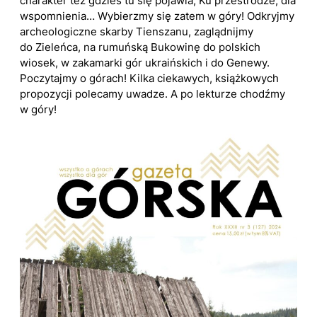
charakter też gdzieś tu się pojawia, Ku przestrodze, dla
wspomnienia… Wybierzmy się zatem w góry! Odkryjmy
archeologiczne skarby Tienszanu, zaglądnijmy
do Zieleńca, na rumuńską Bukowinę do polskich
wiosek, w zakamarki gór ukraińskich i do Genewy.
Poczytajmy o górach! Kilka ciekawych, książkowych
propozycji polecamy uwadze. A po lekturze chodźmy
w góry!