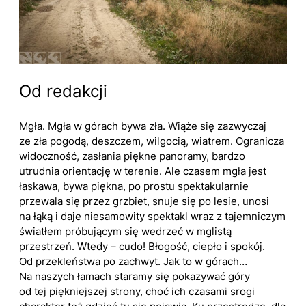
Od redakcji
Mgła. Mgła w górach bywa zła. Wiąże się zazwyczaj
ze zła pogodą, deszczem, wilgocią, wiatrem. Ogranicza
widoczność, zasłania piękne panoramy, bardzo
utrudnia orientację w terenie. Ale czasem mgła jest
łaskawa, bywa piękna, po prostu spektakularnie
przewala się przez grzbiet, snuje się po lesie, unosi
na łąką i daje niesamowity spektakl wraz z tajemniczym
światłem próbującym się wedrzeć w mglistą
przestrzeń. Wtedy – cudo! Błogość, ciepło i spokój.
Od przekleństwa po zachwyt. Jak to w górach…
Na naszych łamach staramy się pokazywać góry
od tej piękniejszej strony, choć ich czasami srogi