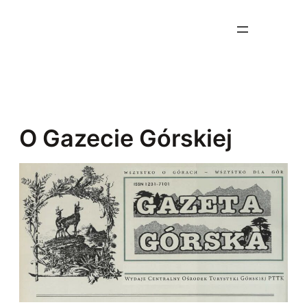
Przejdź
do
treści
O Gazecie Górskiej