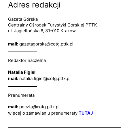
Adres redakcji
Gazeta Górska
Centralny Ośrodek Turystyki Górskiej PTTK
ul. Jagiellońska 6, 31-010 Kraków
mail:
gazetagorska@cotg.pttk.pl
Redaktor naczelna
Natalia Figiel
mail:
natalia.figiel@cotg.pttk.pl
Prenumerata
mail:
poczta@cotg.pttk.pl
więcej o zamawianiu prenumeraty
TUTAJ